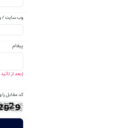
وب سایت / و
پیغام
(بعد از تائی
کد مقابل را و