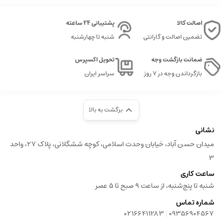
اصالت کالا
پشتیبانی 24 ساعته
تضمین اصالت و گارانتی
شنبه تا چهارشنبه
ضمانت بازگشت وجه
تحویل اکسپرس
بازگرداندن وجه در ۷ روز
سراسر ایران
برگشت به بالا
نشانی
میدان حسن آباد، خیابان وحدت اسلامی، کوچه ششگلانی، پلاک 27، واحد
3
ساعت کاری
شنبه تا پنج‌شنبه، از ساعت ۹ صبح تا ۵ عصر
شماره تماس
|
02166411283
09356904567