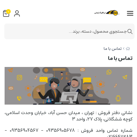
0
جستجوی محصول، دسته، برند...
تماس با ما
تماس با ما
نشانی دفتر فروش : تهران ، میدان حسن آباد، خیابان وحدت اسلامی،
کوچه ششگلانی، پلاک 27، واحد 3
شماره تماس واحد فروش : 09356905678 - 09356904567 -
02166411283