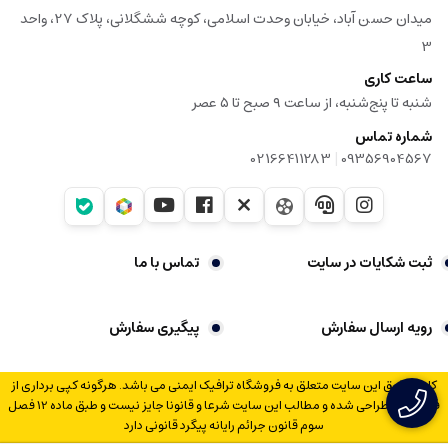
میدان حسن آباد، خیابان وحدت اسلامی، کوچه ششگلانی، پلاک 27، واحد
3
ساعت کاری
شنبه تا پنج‌شنبه، از ساعت ۹ صبح تا ۵ عصر
شماره تماس
|
02166411283
09356904567
ثبت شکایات در سایت
تماس با ما
رویه ارسال سفارش
پیگیری سفارش
کلیه حقوق این سایت متعلق به فروشگاه ترافیک ایمنی می باشد. هرگونه کپی برداری از
فایل های طراحی شده و مطالب این سایت شرعا و قانونا جایز نیست و طبق ماده 12 فصل
سوم قانون جرائم رایانه پیگرد قانونی دارد