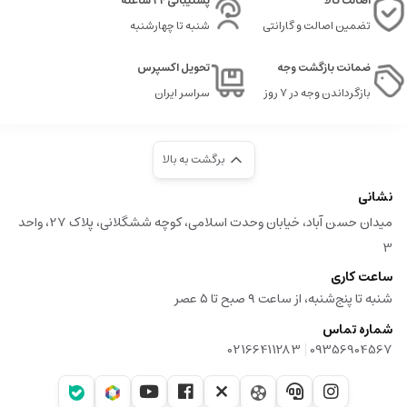
اصالت کالا
پشتیبانی 24 ساعته
تضمین اصالت و گارانتی
شنبه تا چهارشنبه
ضمانت بازگشت وجه
تحویل اکسپرس
بازگرداندن وجه در ۷ روز
سراسر ایران
برگشت به بالا
نشانی
میدان حسن آباد، خیابان وحدت اسلامی، کوچه ششگلانی، پلاک 27، واحد
3
ساعت کاری
شنبه تا پنج‌شنبه، از ساعت ۹ صبح تا ۵ عصر
شماره تماس
|
02166411283
09356904567