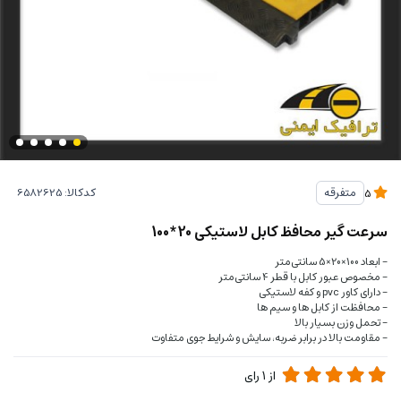
کدکالا:
متفرقه
5
سرعت گیر محافظ کابل لاستیکی 20*100
- ابعاد 100×20×5 سانتی‌متر
- مخصوص عبور کابل با قطر 4 سانتی‌متر
- دارای کاور pvc و کفه لاستیکی
- محافظت از کابل ها و سیم ها
- تحمل وزن بسیار بالا
- مقاومت بالا در برابر ضربه، سایش و شرایط جوی متفاوت
از
1
رای