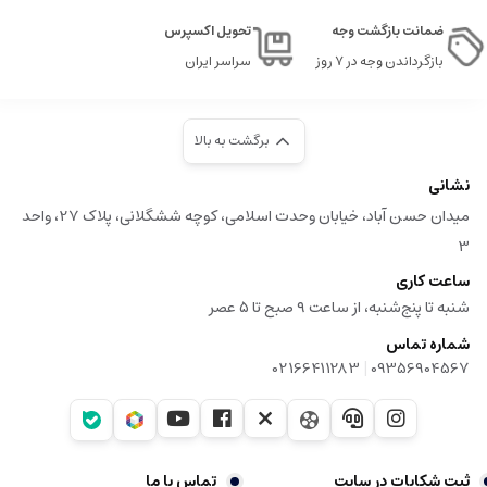
ضمانت بازگشت وجه
تحویل اکسپرس
تحمل وزن:
تا 200 کیلوگرم (بسته به شرایط سطح زیرین)
بازگرداندن وجه در ۷ روز
سراسر ایران
رنگ بندی:
نارنجی هشداردهنده برای افزایش ایمنی بصری
طراحی سطح:
شیاردار جهت جلوگیری از لغزش
کاربرد:
مناسب برای کارگاه‌های ساختمانی، تأسیسات، پروژه‌های صنعتی،
برگشت به بالا
تعمیر و نگهداری
نشانی
نوع استفاده:
قابل استفاده در فضاهای باز و بسته (Outdoor / Indoor)
میدان حسن آباد، خیابان وحدت اسلامی، کوچه ششگلانی، پلاک 27، واحد
سایر ویژگی ها:
دارای پایه پهن برای حفظ پایداری در سطوح مختلف
3
ساعت کاری
شنبه تا پنج‌شنبه، از ساعت ۹ صبح تا ۵ عصر
شماره تماس
|
02166411283
09356904567
ثبت شکایات در سایت
تماس با ما